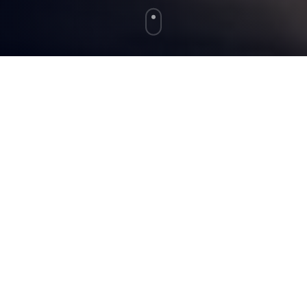
Sie möchten eine Immobilie
kaufen? Wir bieten Ihnen
zwei Lösungen!
Unternehmern, Sportlern und Spitzenverdienern
bieten wir eine End-to-End Ankaufsberatung von
Mehrfamilienhäusern (keine eigenen Häuser!)
an. Für Kapitalanleger bieten wir Wohnungen
aus unserem Privatbestand an.